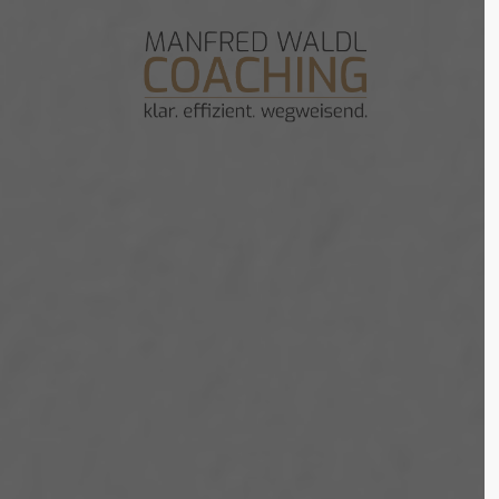
Der Eintrag "offcanvas-col1" existiert
Der Eint
leider nicht.
leider ni