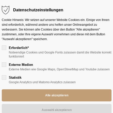
Datenschutzeinstellungen
rag "offcanvas-col2" existiert
Der Eintrag "offcanvas-col3" ex
PAARE
EINZELPERSONEN
LEISTUNGSSPORTLER
UNT
cht.
leider nicht.
Cookie Hinweis: Wir setzen auf unserer Website Cookies ein. Einige von Ihnen
sind erforderlich, während andere uns helfen unser Onlineangebot zu
verbessern. Sie können alle Cookies über den Button "Alle akzeptieren"
zustimmen, oder Ihre eigene Auswahl vornehmen und diese mit dem Button
"Auswahl akzeptieren" speichern.
Erforderlich*
Notwendige Cookies und Google Fonts zulassen damit die Website korrekt
funktioniert
Externe Medien
Externe Medien wie Google Maps, OpenStreetMap und Youtube zulassen
Statistik
Google Analytics und Matomo Analytics zulassen